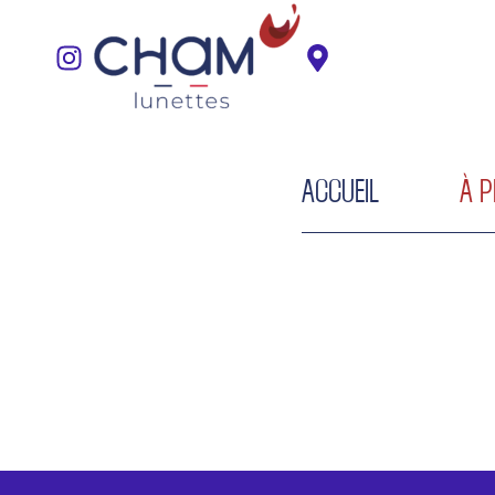
ACCUEIL
À 