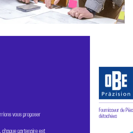
Fournisseur de Piè
urrions vous proposer
détachées
, chaque partenaire est